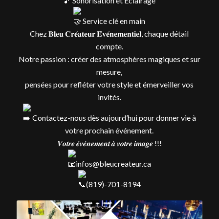
Sonorisation et Éclairage
Service clé en main
Chez 𝐁𝐥𝐞𝐮 𝐂𝐫𝐞́𝐚𝐭𝐞𝐮𝐫 𝐄́𝐯𝐞́𝐧𝐞𝐦𝐞𝐧𝐭𝐢𝐞𝐥, chaque détail
compte.
Notre passion : créer des atmosphères magiques et sur
mesure,
pensées pour refléter votre style et émerveiller vos
invités.
Contactez-nous dès aujourd’hui pour donner vie à
votre prochain événement.
𝑽𝒐𝒕𝒓𝒆 𝒆́𝒗𝒆́𝒏𝒆𝒎𝒆𝒏𝒕 𝒂̀ 𝒗𝒐𝒕𝒓𝒆 𝒊𝒎𝒂𝒈𝒆 !!!
infos@bleucreateur.ca
(819)-701-8194