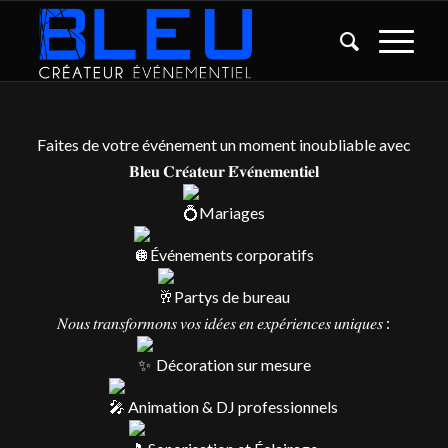
Faites de votre événement un moment inoubliable avec
𝐁𝐥𝐞𝐮 𝐂𝐫𝐞́𝐚𝐭𝐞𝐮𝐫 𝐄́𝐯𝐞́𝐧𝐞𝐦𝐞𝐧𝐭𝐢𝐞𝐥
Mariages
Événements corporatifs
Partys de bureau
𝑁𝑜𝑢𝑠 𝑡𝑟𝑎𝑛𝑠𝑓𝑜𝑟𝑚𝑜𝑛𝑠 𝑣𝑜𝑠 𝑖𝑑𝑒́𝑒𝑠 𝑒𝑛 𝑒𝑥𝑝𝑒́𝑟𝑖𝑒𝑛𝑐𝑒𝑠 𝑢𝑛𝑖𝑞𝑢𝑒𝑠 :
Décoration sur mesure
Animation & DJ professionnels