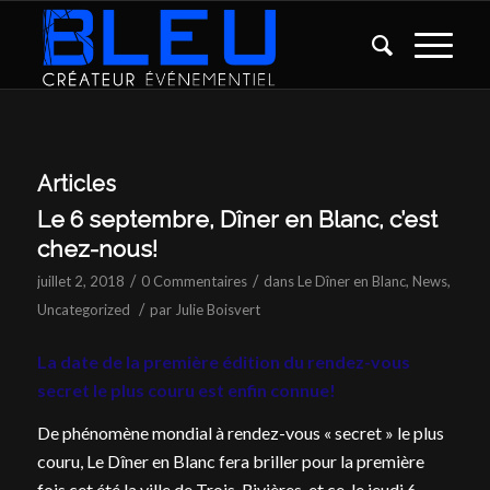
Articles
Le 6 septembre, Dîner en Blanc, c’est
chez-nous!
/
/
juillet 2, 2018
0 Commentaires
dans
Le Dîner en Blanc
,
News
,
/
Uncategorized
par
Julie Boisvert
La date de la première édition du rendez-vous
secret le plus couru est enfin connue!
De phénomène mondial à rendez-vous « secret » le plus
couru, Le Dîner en Blanc fera briller pour la première
fois cet été la ville de Trois-Rivières, et ce, le jeudi 6